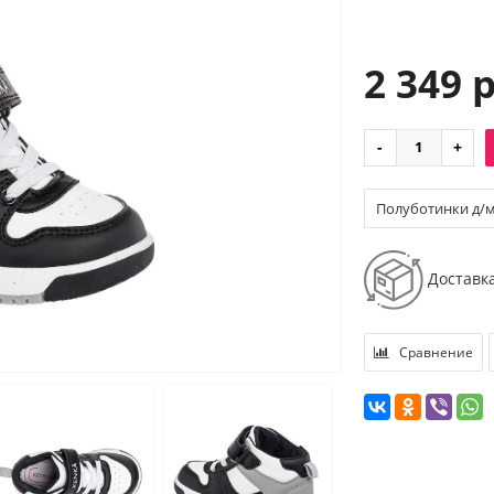
2 349 
Полуботинки д/м и
Доставк
Сравнение