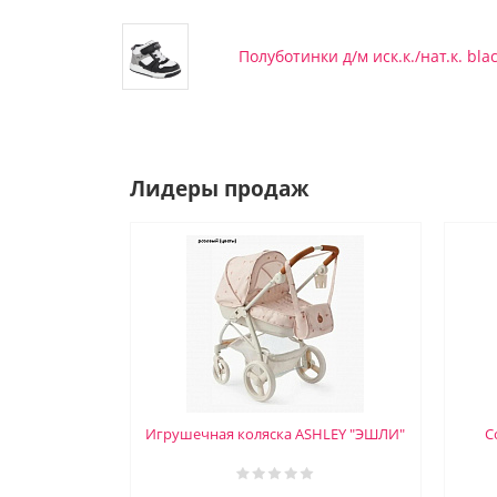
Полуботинки д/м иск.к./нат.к. blac
Лидеры продаж
Игрушечная коляска ASHLEY "ЭШЛИ"
С