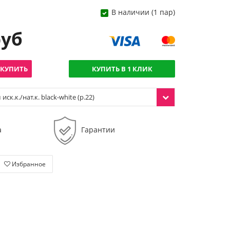
В наличии (1 пар)
руб
КУПИТЬ
КУПИТЬ В 1 КЛИК
ск.к./нат.к. black-white (р.22)
а
Гарантии
Избранное