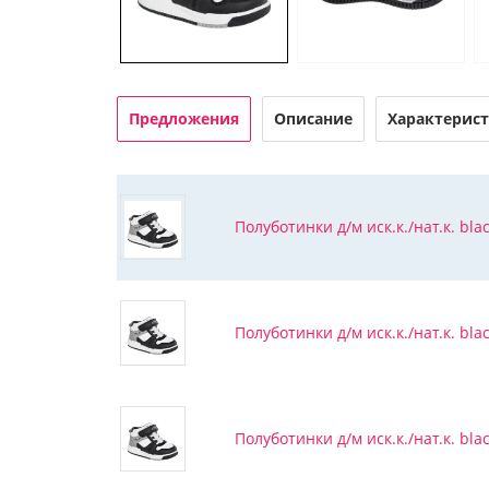
Предложения
Описание
Характерис
Полуботинки д/м иск.к./нат.к. blac
Полуботинки д/м иск.к./нат.к. blac
Полуботинки д/м иск.к./нат.к. blac