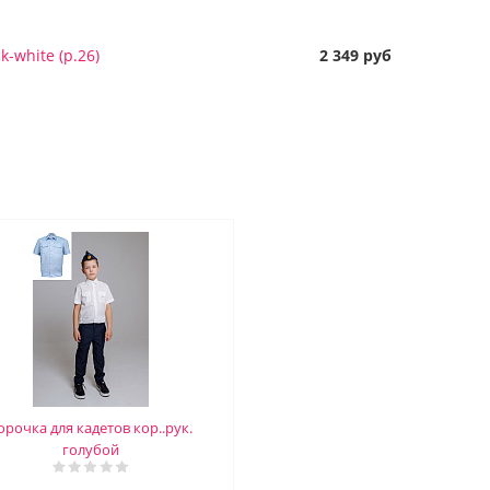
k-white (р.26)
2 349 руб
орочка для кадетов кор..рук.
голубой