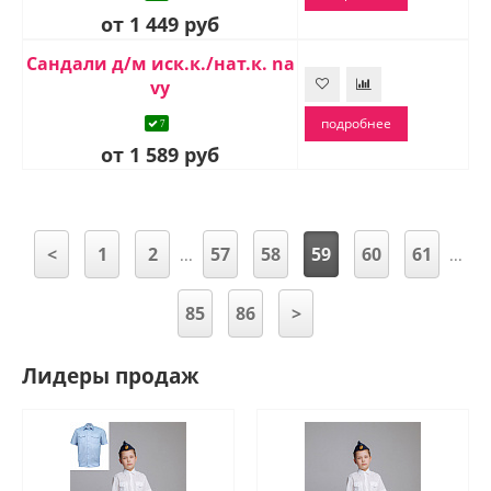
от 1 449 руб
Сандали д/м иск.к./нат.к. na
vy
подробнее
7
от 1 589 руб
<
1
2
57
58
59
60
61
...
...
85
86
>
Лидеры продаж