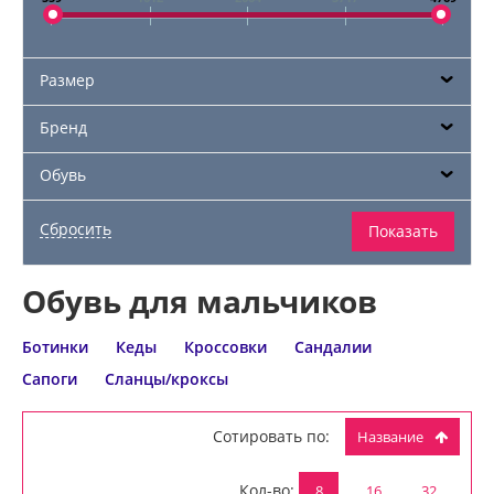
Размер
Бренд
Обувь
Обувь для мальчиков
Ботинки
Кеды
Кроссовки
Сандалии
Сапоги
Сланцы/кроксы
Сотировать по:
Название
Кол-во:
8
16
32