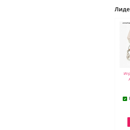
Лиде
Иг