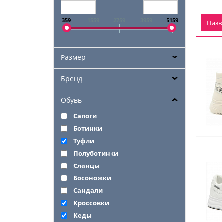
359
1559
2759
3959
5159
Наз
Размер
Бренд
Обувь
Сапоги
Ботинки
Туфли
Полуботинки
Сланцы
Босоножки
Сандали
Кроссовки
Кеды