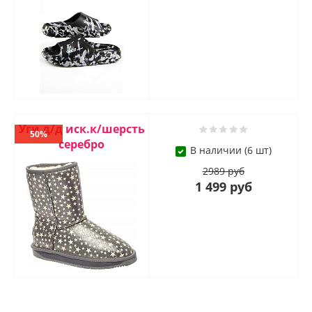
Уги д/д иск.к/шерсть
50%
серебро
В наличии (6 шт)
2989 руб
1 499 руб