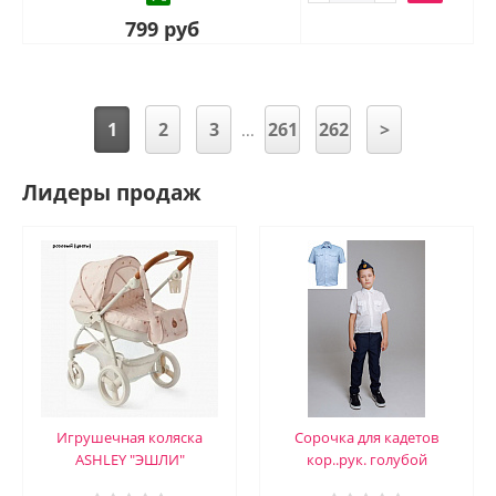
799 руб
1
2
3
261
262
>
...
Лидеры продаж
Игрушечная коляска
Сорочка для кадетов
ASHLEY "ЭШЛИ"
кор..рук. голубой