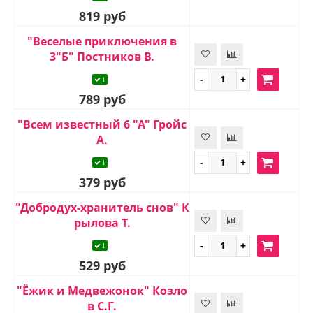
819 руб
"Веселые приключения в
3"Б" Постников В.
1
789 руб
"Всем известный 6 "А" Гройс
А.
1
379 руб
"Добродух-хранитель снов" К
рылова Т.
1
529 руб
"Ёжик и Медвежонок" Козло
в С.Г.