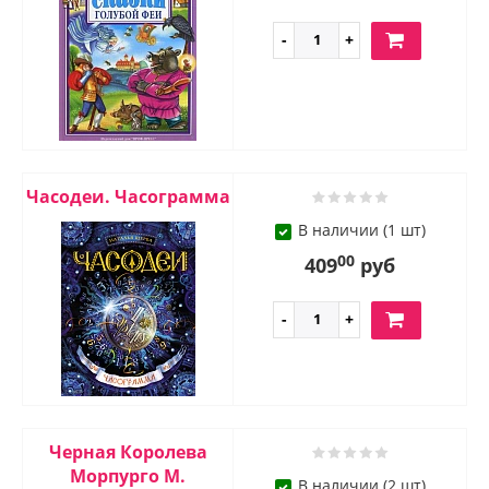
Часодеи. Часограмма
В наличии (1 шт)
00
409
руб
Черная Королева
Морпурго М.
В наличии (2 шт)