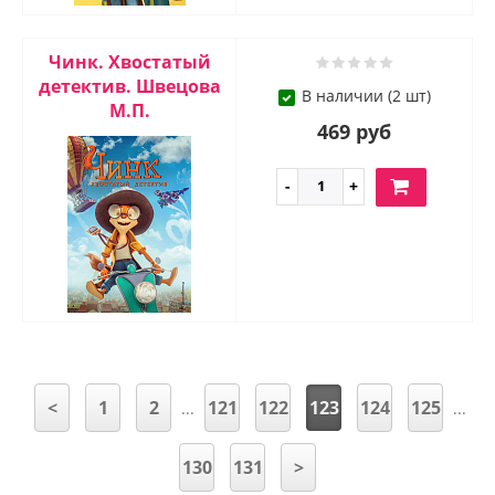
Чинк. Хвостатый
детектив. Швецова
В наличии (2 шт)
М.П.
469 руб
<
1
2
121
122
123
124
125
...
...
130
131
>