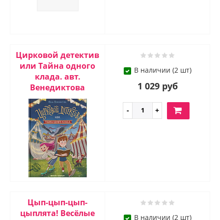
Цирковой детектив
или Тайна одного
В наличии (2 шт)
клада. авт.
1 029 руб
Венедиктова
Цып-цып-цып-
цыплята! Весёлые
В наличии (2 шт)