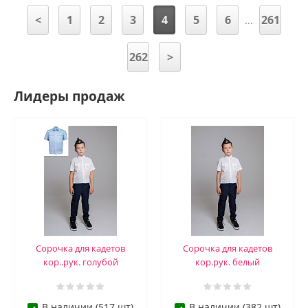
<
1
2
3
4
5
6
261
...
262
>
Лидеры продаж
Сорочка для кадетов
Сорочка для кадетов
кор..рук. голубой
кор.рук. белый
В наличии (517 шт)
В наличии (382 шт)