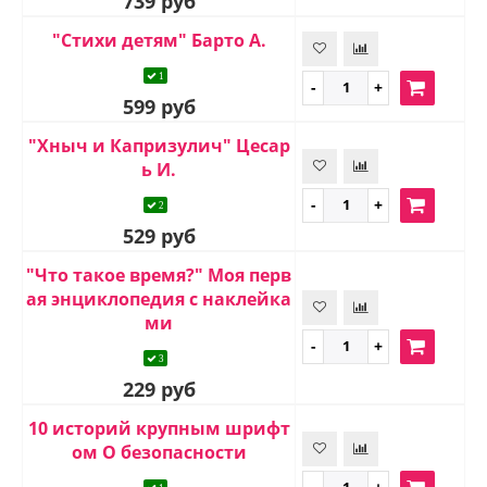
739 руб
"Стихи детям" Барто А.
1
599 руб
"Хныч и Капризулич" Цесар
ь И.
2
529 руб
"Что такое время?" Моя перв
ая энциклопедия с наклейка
ми
3
229 руб
10 историй крупным шрифт
ом О безопасности