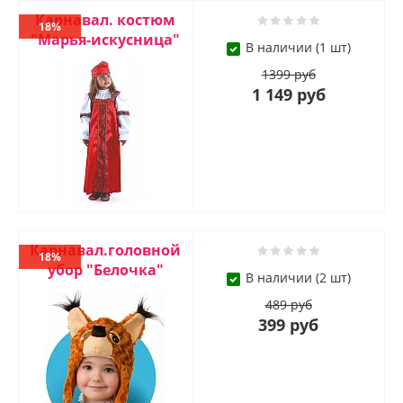
Карнавал. костюм
18%
"Марья-искусница"
В наличии (1 шт)
1399 руб
1 149 руб
Карнавал.головной
18%
убор "Белочка"
В наличии (2 шт)
489 руб
399 руб