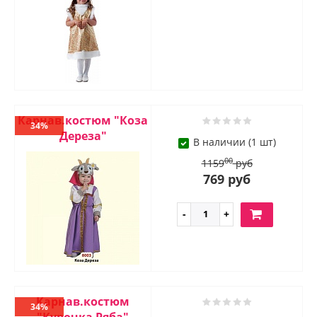
Карнав.костюм "Коза
34%
Дереза"
В наличии (1 шт)
00
1159
руб
769 руб
Карнав.костюм
34%