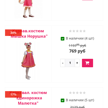
Карнав.костюм
34%
"Мышка Норушка"
В наличии (4 шт)
00
1159
руб
769 руб
Карнавал. костюм
17%
"Единорожка
В наличии (5 шт)
Малютка"
2129 руб