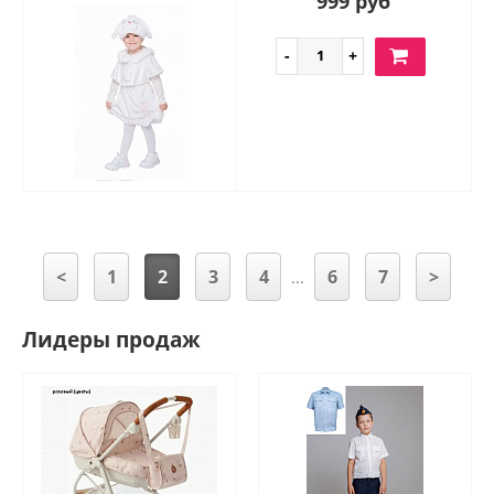
999 руб
<
1
2
3
4
6
7
>
...
Лидеры продаж