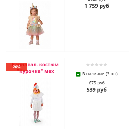
1 759 руб
Карнавал. костюм
20%
"Курочка" мех
В наличии (3 шт)
675 руб
539 руб