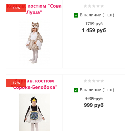
Карнав. костюм "Сова
18%
Луша"
В наличии (1 шт)
1769 руб
1 459 руб
Карнав. костюм
17%
"Сорока-Белобока"
В наличии (1 шт)
1209 руб
999 руб