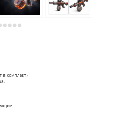
т в комплект)
ра.
укции.