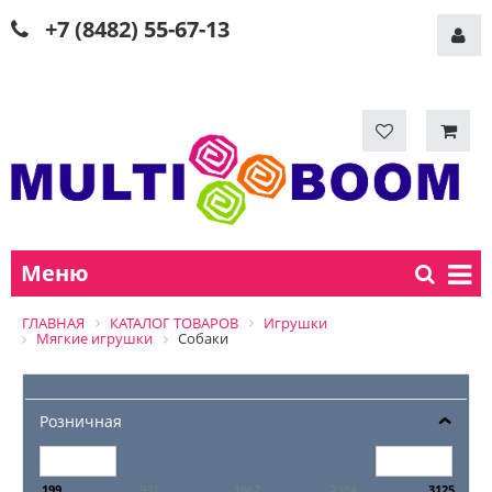
+7 (8482) 55-67-13
Меню
ГЛАВНАЯ
КАТАЛОГ ТОВАРОВ
Игрушки
Мягкие игрушки
Собаки
Розничная
199
931
1662
2394
3125