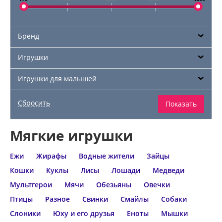
Бренд
Игрушки
Игрушки для малышей
Мягкие игрушки
Ежи
Жирафы
Водные жители
Зайцы
Кошки
Куклы
Лисы
Лошади
Медведи
Мультгерои
Мячи
Обезьяны
Овечки
Птицы
Разное
Свинки
Смайлы
Собаки
Слоники
Юху и его друзья
Еноты
Мышки