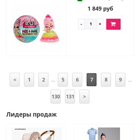
1 849 руб
<
1
2
5
6
7
8
9
...
...
130
131
>
Лидеры продаж