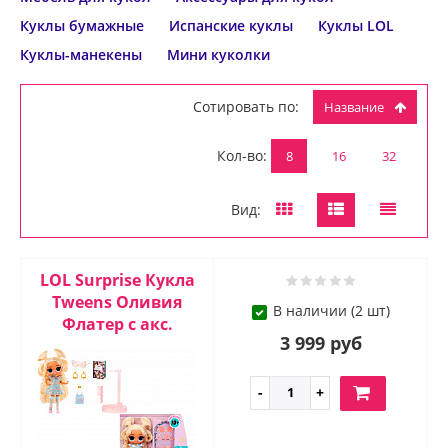
Куклы бумажные
Испанские куклы
Куклы LOL
Куклы-манекены
Мини куколки
Сотировать по:
Название
Кол-во:
8
16
32
Вид:
LOL Surprise Кукла
Tweens Оливия
В наличии (2 шт)
Флатер с акс.
3 999 руб