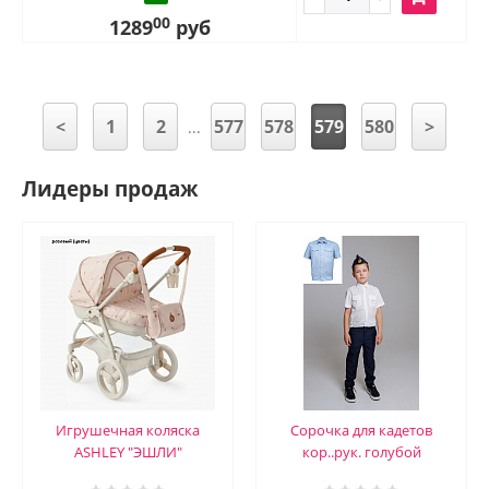
00
1289
руб
<
1
2
577
578
579
580
>
...
Лидеры продаж
Игрушечная коляска
Сорочка для кадетов
ASHLEY "ЭШЛИ"
кор..рук. голубой