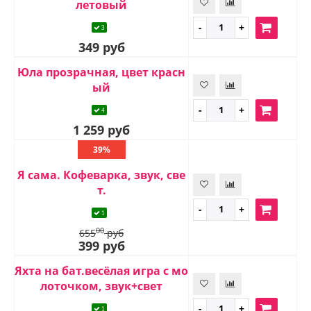
летовый
3
349 руб
Юла прозрачная, цвет красн
ый
4
1 259 руб
39%
Я сама. Кофеварка, звук, све
т.
1
00
655
руб
399 руб
Яхта на бат.весёлая игра с мо
лоточком, звук+свет
1