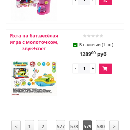
Яхта на бат.весёлая
игра с молоточком,
В наличии (1 шт)
звук+свет
00
1289
руб
<
1
2
577
578
579
580
>
...