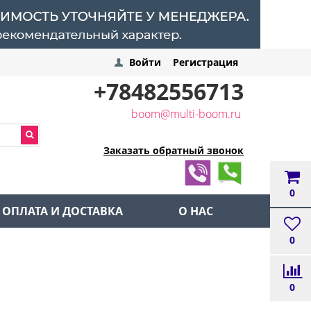
Войти
Регистрация
+78482556713
boom@multi-boom.ru
Заказать обратный звонок
0
ОПЛАТА И ДОСТАВКА
О НАС
0
0