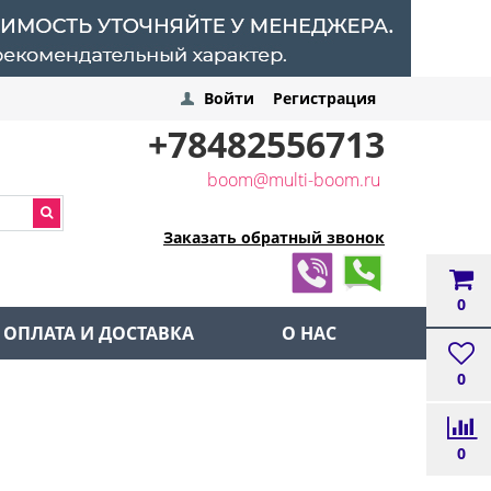
Войти
Регистрация
+78482556713
boom@multi-boom.ru
Заказать обратный звонок
0
ОПЛАТА И ДОСТАВКА
О НАС
0
0